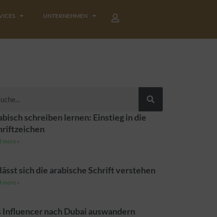
VICES
UNTERNEHMEN
he
bisch schreiben lernen: Einstieg in die
hriftzeichen
 more »
lässt sich die arabische Schrift verstehen
 more »
s Influencer nach Dubai auswandern