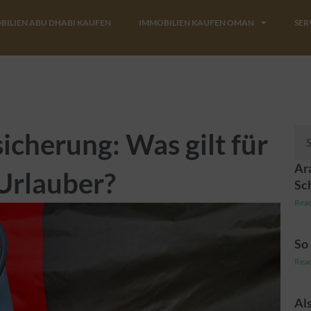
BILIEN ABU DHABI KAUFEN
IMMOBILIEN KAUFEN OMAN
SER
Suc
cherung: Was gilt für
Ara
Urlauber?
Sc
Read
So 
Read
Al