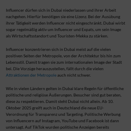
Influencer dürfen sich in Dubai niederlassen und ihrer Arbeit
nachgehen. Hierfür benötigen sie eine Lizenz. Bei der Ausübung
ihrer Tätigkeit werden Influencer nicht eingeschränkt. Dubai wirbt
sogar regelmäßig aktiv um Influencer und Expats, um sein Image
als Wirtschaftsstandort und Touristen-Mekka zu stärken.
Influencer konzentrieren sich in Dubai meist auf die vielen
positiven Seiten der Metropole, von der Architektur bis hin zum
Lebensstil. Damit tragen sie zum internationalen Image der Stadt
bei. Die Vorzüge herauszustellen, fällt durch die vielen
Attraktionen der Metropole
auch nicht schwer.
Wie in vielen Ländern gelten in Dubai klare Regeln für öffentliche
politische und religiöse Äußerungen. Besucher sind gut beraten,
diese zu respektieren. Damit steht Dubai nicht allein. Ab 10.
Oktober 2025 greift auch in Deutschland die neue EU-
Verordnung für Transparenz und Targeting. Politische Werbung
von Influencern auf Instagram, YouTube und Facebook ist dann
untersagt. Auf TikTok wurden politische Anzeigen bereits