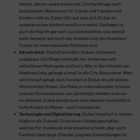
letzten Jahren rasant entwickelt. Die Nachfrage nach
bezahlbarem Wohnraum für Expats und Familien mit
Kindern hält an. Dabei fällt auf, dass sich Dubai als
ausgesprochen kinderfreundlich erweist. Gestiegen ist
auch die Nachfrage nach Luxusimmobilien, was einmal
mehr beweist, wie hoch das Ansehen und die Akzeptanz
Dubais im internationalen Maßstab sind.
Infrastruktur
: Die Infrastruktur Dubais ist bestens
ausgebaut. Die Wege innerhalb der modernen und
weltoffenen Metropole sind kurz. Wer in den Vierteln am
Stadtrand lebt, gelangt schnell in die City. Besonderer Wert
wird darauf gelegt, dass Familien in Dubai ein attraktives
Wohnumfeld finden. Die Nähe zu internationalen Schulen
und das Vorhandensein von Spielmöglichkeiten sind nur
ein Beispiel. Dubai besitzt auch eine überdurchschnittlich
hohe Anzahl an Wasser- und Freizeitparks.
Technologie und Digitalisierung
: Dubai investiert in hohem
Maße in die Zukunft. Es wird ein Umfeld geschaffen,
welches für Investoren interessant erscheint, aber auch
Familien überzeugt. Eine der jüngsten Entwicklungen ist