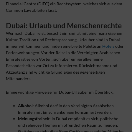
Financial Centre (DIFC) ein Rechtssystem, welches sich aus dem
Common Law ableiten lässt.
Dubai: Urlaub und Menschenrechte
Wer nach Dubai reist, besucht ein Emirat mit einer ganz eigenen
Kultur, Tradition und Rechtssprechung. Urlauber sind in Dubai
immer willkommen und finden eine breite Palette an
Hotels
oder
Ferienwohnungen. Vor der Reise in die Vereinigten Arabischen
Emirate ist es von Vorteil, sich über einige allgemeine
Besonderheiten vor Ort zu informieren. Rücksichtnahme und
Akzeptanz sind wichtige Grundlagen des gegenseitigen
Miteinanders.
Einige wichtige Hinweise für Dubai-Urlauber im Überblick:
Alkohol
: Alkohol darf in den Vereinigten Arabischen
Emiraten mit Einschränkungen konsumiert werden.
Meinungsfreiheit
: In Dubai empfiehlt es sich, politische
und religiöse Themen im öffentlichen Raum zu meiden.
Stattdessen steht die offene Gastfreundschaft im Alltag im