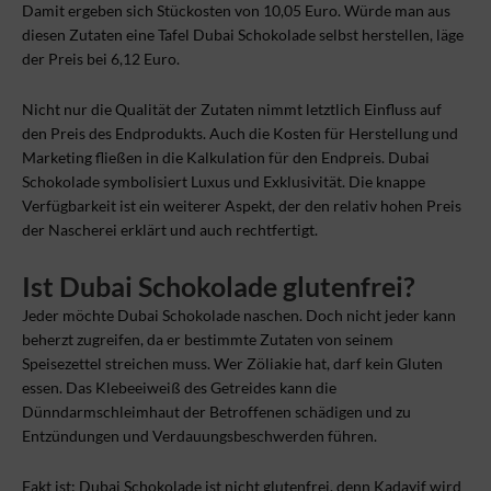
Damit ergeben sich Stückosten von 10,05 Euro. Würde man aus
diesen Zutaten eine Tafel Dubai Schokolade selbst herstellen, läge
der Preis bei 6,12 Euro.
Nicht nur die Qualität der Zutaten nimmt letztlich Einfluss auf
den Preis des Endprodukts. Auch die Kosten für Herstellung und
Marketing fließen in die Kalkulation für den Endpreis. Dubai
Schokolade symbolisiert Luxus und Exklusivität. Die knappe
Verfügbarkeit ist ein weiterer Aspekt, der den relativ hohen Preis
der Nascherei erklärt und auch rechtfertigt.
Ist Dubai Schokolade glutenfrei?
Jeder möchte Dubai Schokolade naschen. Doch nicht jeder kann
beherzt zugreifen, da er bestimmte Zutaten von seinem
Speisezettel streichen muss. Wer Zöliakie hat, darf kein Gluten
essen. Das Klebeeiweiß des Getreides kann die
Dünndarmschleimhaut der Betroffenen schädigen und zu
Entzündungen und Verdauungsbeschwerden führen.
Fakt ist: Dubai Schokolade ist nicht glutenfrei, denn Kadayif wird