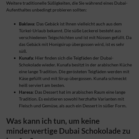
Weitere traditionelle Süßigkeiten, die Sie während eines Dubai-
Aufenthaltes unbedingt probieren sollten:
Baklava
: Das Gebäck ist Ihnen vielleicht auch aus dem
Türkei-Urlaub bekannt. Die süße Leckerei besteht aus
verschiedenen Teigschichten und ist mit Nüssen gefüllt. Da
das Gebäck mit Honigsirup übergossen wird, ist es sehr
süß.
Kunafa
: Hier finden sich die Teigfäden der Dubai-
Schokolade wieder. Kunafa besitzt in der arabischen Küche
eine lange Tradition. Die gerösteten Teigfäden werden mit
Käse gefüllt und mit Sirup übergossen. Kunafa schmeckt
heiß serviert am besten.
Haresa
: Das Dessert hat im arabischen Raum eine lange
Tradition. Es existieren sowohl herzhafte Varianten mit
Fleisch und Gemüse, als auch ein Dessert in süßer Form.
Was kann ich tun, um keine
minderwertige Dubai Schokolade zu