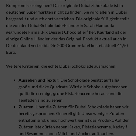
Kompromisse eingehen? Das originale Dubai Schokolade ist in
deutschen Supermärkten nicht zu finden. Sie wird allein in Dubai
hergestellt und auch dort vertrieben. Die originale Süßigkeit stellt
die von der Dubai-Schokolade-Erfinderin Sarah Hamouda
gegründete Firma „Fix Dessert Chocolatier“ her. Kaufland ist der
einzige Online-Händler, der das Original-Produkt aktuell auch in
Deutschland vertreibt. Die 200-Gramm-Tafel kostet aktuell 41,90
Euro.
Weitere Kriterien, die echte Dubai Schokolade ausmachen:
Aussehen und Textur
: Die Schokolade besitzt auffällig
große und dicke Quadrate. Wird die Schoko aufgebrochen,
quillt die cremige, grüne Pistaziencreme heraus und die
Teigfäden sind zu sehen.
Zutaten
: Über die Zutaten für Dubai Schokolade haben wir
bereits gesprochen. Generell gilt: Umso weniger Zutaten
enthalten sind, umso hochwertiger ist das Produkt. Auf der
Zutatenliste dürfen neben Kakao, Pistaziencreme, Kadayif
und Sesammus noch Milch und Zucker auftauchen.