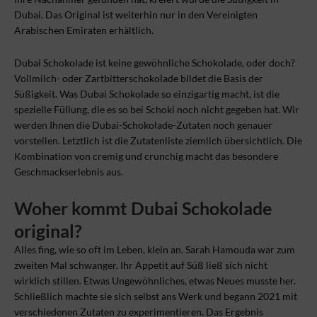
Dubai. Das Original ist weiterhin nur in den Vereinigten
Arabischen Emiraten erhältlich.
Dubai Schokolade ist keine gewöhnliche Schokolade, oder doch?
Vollmilch- oder Zartbitterschokolade bildet die Basis der
Süßigkeit. Was Dubai Schokolade so einzigartig macht, ist die
spezielle Füllung, die es so bei Schoki noch nicht gegeben hat. Wir
werden Ihnen die Dubai-Schokolade-Zutaten noch genauer
vorstellen. Letztlich ist die Zutatenliste ziemlich übersichtlich. Die
Kombination von cremig und crunchig macht das besondere
Geschmackserlebnis aus.
Woher kommt Dubai Schokolade
original?
Alles fing, wie so oft im Leben, klein an. Sarah Hamouda war zum
zweiten Mal schwanger. Ihr Appetit auf Süß ließ sich nicht
wirklich stillen. Etwas Ungewöhnliches, etwas Neues musste her.
Schließlich machte sie sich selbst ans Werk und begann 2021 mit
verschiedenen Zutaten zu experimentieren. Das Ergebnis