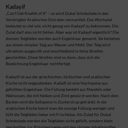
Kadayif
„Can’t Get Knafeh of It“ – so wird Dubai Schokolade in den
Vereinigten Arabischen Emiraten vermarktet. Das Wortspiel
bedeutet so viel wie, nicht genug von Kadayif zu bekommen. Die
Zutat darf also nicht fehlen. Aber was ist Kadayif eigentlich? Die
dünnen Teigfäden werden auch Engelshaar genannt. Sie bestehen
aus einem simplen Teig aus Wasser und Mehl. Der Teig wird
ultradünn ausgerollt und anschließend in feine Streifen
geschnitten. Diese Streifen sind so dünn, dass sich die
Bezeichnung Engelshaar rechtfertigt.
Kadayif ist aus der griechischen, türkischen und arabischen
Küche nicht wegzudenken. Kadaifi ist eine Nachspeise aus
gefülltem Engelshaar. Die Füllung besteht aus Mandeln oder
Walnüssen, die mit Nelken und Zimt gewürzt werden. Nach dem
Backen wird die Süßspeise in Zuckersirup getränkt. In der
arabischen Küche kennt man die nussige Füllung weniger und
füllt die Teigfäden lieber mit Frischkäse. Als Zutat für Dubai
Schokolade werden die Teigfäden nicht gefüllt, sondern klein
geschnitten zur Pistaziencreme und den übrigen Inhaltsstoffen