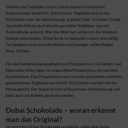
Datteln und Teigfäden sind in Deutschland in türkischen
Supermärkten erhältlich. Die frischen Teigfäden sind in der
Kühltheke unter der Bezeichnung „Kadayif Zate“ zu finden. Einige
Geschäfte führen auch bereits geröstete Teigfäden, was die
Zubereitung verkürzt. Wer die Wahl hat, sollte sich für Medjool-
Datteln entscheiden. Diese Sorte ist besonders weich und saftig.
Gut geeignet sind auch die kleinen und weniger süßen Neglet
Nour Datteln.
Für die Dattelfüllung empfiehlt sich Pistazienmus. Da Datteln viel
Eigensüße mitbringen, ist ungesüßtes Pistazienmus die perfekte
Kombination. Das Pistazienmus wird mit den gerösteten und klein
geschnittenen Teigfäden vermischt. Die Datteln werden mit der
Masse gefüllt. Der Snack ist eine willkommene Abwechslung und
kann auch bei Büfetts gereicht werden.
Dubai Schokolade – woran erkennt
man das Original?
Sie möchten Dubai Schokolade probieren, dabei aber keine