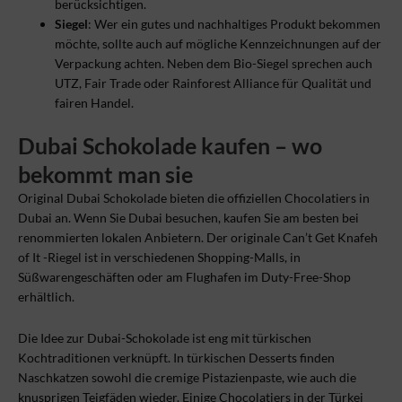
berücksichtigen.
Siegel
: Wer ein gutes und nachhaltiges Produkt bekommen
möchte, sollte auch auf mögliche Kennzeichnungen auf der
Verpackung achten. Neben dem Bio-Siegel sprechen auch
UTZ, Fair Trade oder Rainforest Alliance für Qualität und
fairen Handel.
Dubai Schokolade kaufen – wo
bekommt man sie
Original Dubai Schokolade bieten die offiziellen Chocolatiers in
Dubai an. Wenn Sie Dubai besuchen, kaufen Sie am besten bei
renommierten lokalen Anbietern. Der originale Can’t Get Knafeh
of It -Riegel ist in verschiedenen Shopping-Malls, in
Süßwarengeschäften oder am Flughafen im Duty-Free-Shop
erhältlich.
Die Idee zur Dubai-Schokolade ist eng mit türkischen
Kochtraditionen verknüpft. In türkischen Desserts finden
Naschkatzen sowohl die cremige Pistazienpaste, wie auch die
knusprigen Teigfäden wieder. Einige Chocolatiers in der Türkei