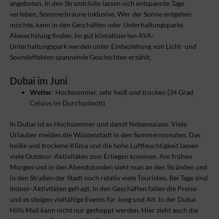
angeboten. In den Strandclubs lassen sich entspannte Tage
verleben, Sommerbräune inklusive. Wer der Sonne entgehen
möchte, kann in den Geschäften oder Unterhaltungsparks
Abwechslung finden. Im gut klimatisierten AYA-
Unterhaltungspark werden unter Einbeziehung von Licht- und
Soundeffekten spannende Geschichten erzählt.
Dubai im Juni
Wetter
: Hochsommer, sehr heiß und trocken (34 Grad
Celsius im Durchschnitt)
In Dubai ist es Hochsommer und damit Nebensaison. Viele
Urlauber meiden die Wüstenstadt in den Sommermonaten. Das
heiße und trockene Klima und die hohe Luftfeuchtigkeit lassen
viele Outdoor-Aktivitäten zum Erliegen kommen. Am frühen
Morgen und in den Abendstunden sieht man an den Stränden und
in den Straßen der Stadt noch relativ viele Touristen. Bei Tage sind
Indoor-Aktivitäten gefragt. In den Geschäften fallen die Preise
und es steigen vielfältige Events für Jung und Alt. In der Dubai
Hills Mall kann nicht nur geshoppt werden. Hier zieht auch die