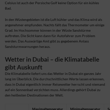
Celsius ist auch der Persische Golf keine Option für ein kühles
Bad.
In den Wüstengebieten ist die Luft kühler und das Klima wird als
angenehmer empfunden. Nachts fällt das Thermometer um einige
Grad. Im Hochsommer können in der Wüste Sandstürme
auftreten. Die Sicht kann dann für Autofahrer zum Problem
werden. Das Auswärtige Amt gibt zu gegebenem Anlass
Sandsturmwarnungen heraus.
Wetter in Dubai – die Klimatabelle
gibt Auskunft
Die Klimatabelle liefert uns das Wetter in Dubai ein ganzes Jahr
lang im Überblick. Die durchschnittlichen Werte lassen erkennen,
dass in Dubai eigentlich immer Reisewetter herrscht und niemand
auf ein Sonnenbad verzichten muss. Allerdings gehört Dubai zu
den heißesten Destinationen der Welt.
Maximaltemperatur
Minimaltemperatur
S