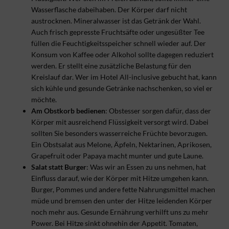
Wasserflasche dabeihaben. Der Körper darf nicht
austrocknen. Mineralwasser ist das Getränk der Wahl.
Auch frisch gepresste Fruchtsäfte oder ungesüßter Tee
füllen die Feuchtigkeitsspeicher schnell wieder auf. Der
Konsum von Kaffee oder Alkohol sollte dagegen reduziert
werden. Er stellt eine zusätzliche Belastung für den
Kreislauf dar. Wer im Hotel All-inclusive gebucht hat, kann
sich kühle und gesunde Getränke nachschenken, so viel er
möchte.
Am Obstkorb bedienen
: Obstesser sorgen dafür, dass der
Körper mit ausreichend Flüssigkeit versorgt wird. Dabei
sollten Sie besonders wasserreiche Früchte bevorzugen.
Ein Obstsalat aus Melone, Äpfeln, Nektarinen, Aprikosen,
Grapefruit oder Papaya macht munter und gute Laune.
Salat statt Burger
: Was wir an Essen zu uns nehmen, hat
Einfluss darauf, wie der Körper mit Hitze umgehen kann.
Burger, Pommes und andere fette Nahrungsmittel machen
müde und bremsen den unter der Hitze leidenden Körper
noch mehr aus. Gesunde Ernährung verhilft uns zu mehr
Power. Bei Hitze sinkt ohnehin der Appetit. Tomaten,