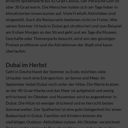
erreicht Spitzenwerte bis 42 Grad Celsius. Der Persische Golf ist
über 30 Grad warm. Die Menschen halten sich am Tage lieber in
klimatisierten Innenräumen auf. Viele Freiluft-Aktivitäten sind
eingestellt. Auch die Restaurants bedienen nicht im Freien. Wer
seinen Sommer-Urlaub in Dubai gut strukturiert und zum Beispiel
am frühen Morgen an den Strand geht und am Tage die Museen,
Geschäfte oder Themenparks besucht, wird von den günstigen
Preisen profitieren und die Attraktionen der Stadt sind kaum
überlaufen.
Dubai im Herbst
Geht in Deutschland der Sommer zu Ende, möchten viele
Urlauber noch eine Extraportion an Sonne und Meer. Im
September leidet Dubai noch unter der Hitze. Die Werte kratzen
an der 40-Grad-Marke und das Meer ist aufgeheizt und wenig
erfrischend. Im Oktober und November wird es angenehmer in
Dubai. Die Hitze ist weniger drückend und es herrscht bestes
Sommerwetter. Der Spätherbst ist eine gute Gelegenheit für einen
Badeurlaub in Dubai. Familien mit Kindern können die
vielfältigen Outdoor-Aktivitäten nutzen. Ab Oktober verzeichnet