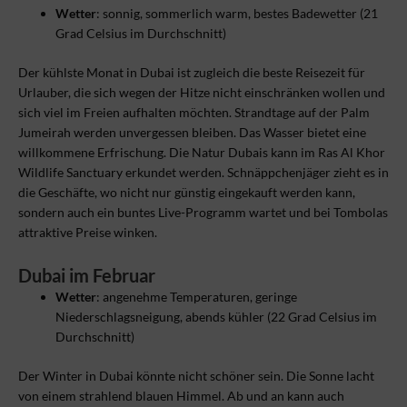
Wetter
: sonnig, sommerlich warm, bestes Badewetter (21
Grad Celsius im Durchschnitt)
Der kühlste Monat in Dubai ist zugleich die beste Reisezeit für
Urlauber, die sich wegen der Hitze nicht einschränken wollen und
sich viel im Freien aufhalten möchten. Strandtage auf der Palm
Jumeirah werden unvergessen bleiben. Das Wasser bietet eine
willkommene Erfrischung. Die Natur Dubais kann im Ras Al Khor
Wildlife Sanctuary erkundet werden. Schnäppchenjäger zieht es in
die Geschäfte, wo nicht nur günstig eingekauft werden kann,
sondern auch ein buntes Live-Programm wartet und bei Tombolas
attraktive Preise winken.
Dubai im Februar
Wetter
: angenehme Temperaturen, geringe
Niederschlagsneigung, abends kühler (22 Grad Celsius im
Durchschnitt)
Der Winter in Dubai könnte nicht schöner sein. Die Sonne lacht
von einem strahlend blauen Himmel. Ab und an kann auch