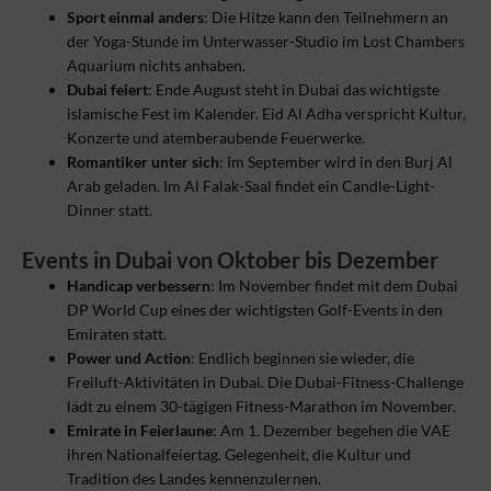
Sport einmal anders
: Die Hitze kann den Teilnehmern an
der Yoga-Stunde im Unterwasser-Studio im Lost Chambers
Aquarium nichts anhaben.
Dubai feiert
: Ende August steht in Dubai das wichtigste
islamische Fest im Kalender. Eid Al Adha verspricht Kultur,
Konzerte und atemberaubende Feuerwerke.
Romantiker unter sich
: Im September wird in den Burj Al
Arab geladen. Im Al Falak-Saal findet ein Candle-Light-
Dinner statt.
Events in Dubai von Oktober bis Dezember
Handicap verbessern
: Im November findet mit dem Dubai
DP World Cup eines der wichtigsten Golf-Events in den
Emiraten statt.
Power und Action
: Endlich beginnen sie wieder, die
Freiluft-Aktivitäten in Dubai. Die Dubai-Fitness-Challenge
lädt zu einem 30-tägigen Fitness-Marathon im November.
Emirate in Feierlaune
: Am 1. Dezember begehen die VAE
ihren Nationalfeiertag. Gelegenheit, die Kultur und
Tradition des Landes kennenzulernen.