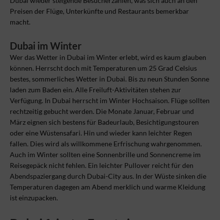
Dubai wieder steigende Besucherzahlen, was sich auch an den
Preisen der Flüge, Unterkünfte und Restaurants bemerkbar
macht.
Dubai im Winter
Wer das Wetter in Dubai im Winter erlebt, wird es kaum glauben
können. Herrscht doch mit Temperaturen um 25 Grad Celsius
bestes, sommerliches Wetter in Dubai. Bis zu neun Stunden Sonne
laden zum Baden ein. Alle Freiluft-Aktivitäten stehen zur
Verfügung. In Dubai herrscht im Winter Hochsaison. Flüge sollten
rechtzeitig gebucht werden. Die Monate Januar, Februar und
März eignen sich bestens für Badeurlaub, Besichtigungstouren
oder eine Wüstensafari. Hin und wieder kann leichter Regen
fallen. Dies wird als willkommene Erfrischung wahrgenommen.
Auch im Winter sollten eine Sonnenbrille und Sonnencreme im
Reisegepäck nicht fehlen. Ein leichter Pullover reicht für den
Abendspaziergang durch Dubai-City aus. In der Wüste sinken die
Temperaturen dagegen am Abend merklich und warme Kleidung
ist einzupacken.