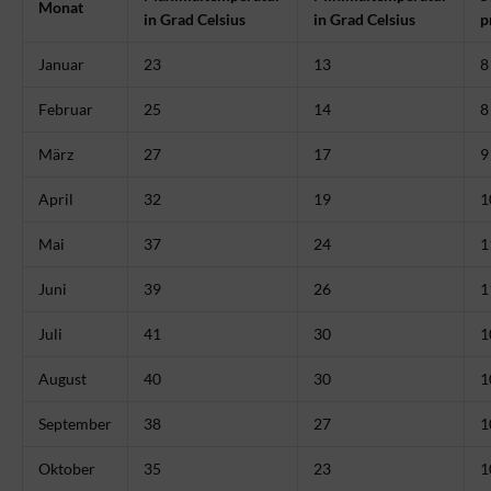
Monat
in Grad Celsius
in Grad Celsius
p
Januar
23
13
8
Februar
25
14
8
März
27
17
9
April
32
19
1
Mai
37
24
1
Juni
39
26
1
Juli
41
30
1
August
40
30
1
September
38
27
1
Oktober
35
23
1