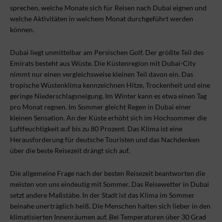
sprechen, welche Monate sich für Reisen nach Dubai eignen und
welche Aktivitäten in welchem Monat durchgeführt werden
können.
Dubai liegt unmittelbar am Persischen Golf. Der größte Teil des
Emirats besteht aus Wüste. Die Küstenregion mit Dubai-City
nimmt nur einen vergleichsweise kleinen Teil davon ein. Das
tropische Wüstenklima kennzeichnen Hitze, Trockenheit und eine
geringe Niederschlagsneigung. Im Winter kann es etwa einen Tag
pro Monat regnen. Im Sommer gleicht Regen in Dubai einer
kleinen Sensation. An der Küste erhöht sich im Hochsommer die
Luftfeuchtigkeit auf bis zu 80 Prozent. Das Klima ist eine
Herausforderung für deutsche Touristen und das Nachdenken
über die beste Reisezeit drängt sich auf.
Die allgemeine Frage nach der besten Reisezeit beantworten die
meisten von uns eindeutig mit Sommer. Das Reisewetter in Dubai
setzt andere Maßstäbe. In der Stadt ist das Klima im Sommer
beinahe unerträglich heiß. Die Menschen halten sich lieber in den
klimatisierten Innenräumen auf. Bei Temperaturen über 30 Grad