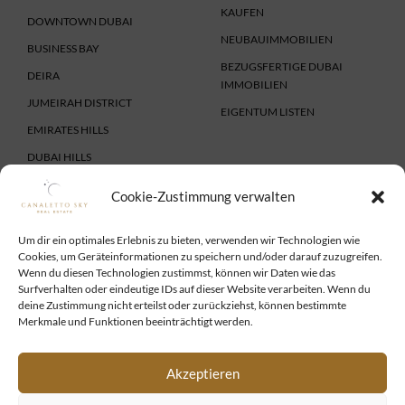
KAUFEN
DOWNTOWN DUBAI
NEUBAUIMMOBILIEN
BUSINESS BAY
BEZUGSFERTIGE DUBAI
DEIRA
IMMOBILIEN
JUMEIRAH DISTRICT
EIGENTUM LISTEN
EMIRATES HILLS
DUBAI HILLS
DUBAI LAND
Cookie-Zustimmung verwalten
IMMOBILIE VERKAUFEN
SERVICES
IMMOBILIE VERKAUFEN
VISUM UND AUFENTHALT
Um dir ein optimales Erlebnis zu bieten, verwenden wir Technologien wie
Cookies, um Geräteinformationen zu speichern und/oder darauf zuzugreifen.
FINANZIERUNG
Wenn du diesen Technologien zustimmst, können wir Daten wie das
FIRMENGRÜNDUNG
Surfverhalten oder eindeutige IDs auf dieser Website verarbeiten. Wenn du
deine Zustimmung nicht erteilst oder zurückziehst, können bestimmte
SERVICE FÜR INVESTOREN
Merkmale und Funktionen beeinträchtigt werden.
RECHTSBERATUNG
UNTERNEHMEN
Akzeptieren
TEAM