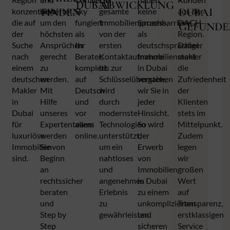
DUBAI
ABWICKLUNG
FINDEN
DUBAI
konzentriert,
bewertet,
Sky
gesamte
keine
aus der
die auf
um den
fungiert
Immobilienprozess,
Sprachbarriere:
DACH-
GEFUNDE
der
höchsten
als
von der
als
Region.
Suche
Ansprüchen
Ihr
ersten
deutschsprachiger
Dabei
nach
gerecht
Berater,
Kontaktaufnahme
Immobilienmakler
steht
einem
zu
komplett
bis zur
in Dubai
die
deutschen
werden.
auf
Schlüsselübergabe,
verstehen
Zufriedenheit
Makler
Mit
Deutsch
wird
wir Sie in
der
in
Hilfe
und
durch
jeder
Klienten
Dubai
unseres
vor
modernste
Hinsicht.
stets im
für
Expertenteams
allem
Technologien
So wird
Mittelpunkt.
luxuriöse
werden
online.
unterstützt,
der
Zudem
Immobilien
Sie von
um ein
Erwerb
legen
sind.
Beginn
nahtloses
von
wir
an
und
Immobilien
großen
rechtssicher
angenehmes
in Dubai
Wert
beraten
Erlebnis
zu einem
auf
und
zu
unkomplizierten
Transparenz,
Step by
gewährleisten.
und
erstklassigen
Step
sicheren
Service