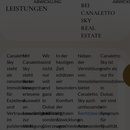
ABWICKLUNG
ABWICK
BEI
LEISTUNGEN
CANALETTO
SKY
REAL
ESTATE
Canaletto
Mit
Wir
In der
Neben
Canaletto
Sky
Canaletto
sind
heutigen
der
Sky ist
steht
Sky
nicht
Zeit
Vermittlung
mehr als
als
steht
nur
schätzen
von
nur Ihr
renommierte
Ihnen
voll
wir
Immobilien
Immobilienmak
Immobilienagentur
eine
und
besonders
bietet
in
für
erlesene
ganz
den
Canaletto
Dubai;
Exzellenz
Auswahl
in
Komfort
Sky auch
wir sind
und
an
Dubai
der
umfassende
ein
Vertrauenswürdigkeit
Luxusimmobilien
lokalisiert,
digitalen
Rechtsberatung
Synonym
im
zur
sondern
Abwicklung
an.
für
pulsierenden
Verfügung,
überzeugen
verschiedenster
Auswanderer
Qualität,