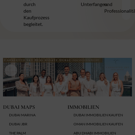
durch
Unterfangen.
und
den
Professionalitä
Kaufprozess
begleitet.
DUBAI MAPS
IMMOBILIEN
DUBAI MARINA
DUBAI IMMOBILIEN KAUFEN
DUBAI JBR
OMAN IMMOBILIEN KAUFEN
THE PALM
ABU DHABI IMMOBILIEN