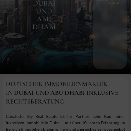
DUBAI
DHABI
UND
ABU
DHABI
DEUTSCHER IMMOBILIENMAKLER
IN
DUBAI
UND
ABU DHABI
INKLUSIVE
RECHTSBERATUNG
Canaletto Sky Real Estate ist Ihr Partner beim Kauf einer
lukrativen Immobilie in Dubai – mit über 10 Jahren Erfahrung im
Bereich Immobilien bieten wir ein umfangreiches Serviceangebot