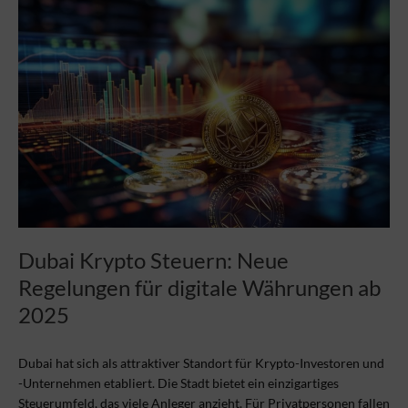
Krypto
Steuern:
Neue
Regelungen
für
digitale
Währungen
ab
2025
Dubai Krypto Steuern: Neue
Regelungen für digitale Währungen ab
2025
Dubai hat sich als attraktiver Standort für Krypto-Investoren und
-Unternehmen etabliert. Die Stadt bietet ein einzigartiges
Steuerumfeld, das viele Anleger anzieht. Für Privatpersonen fallen