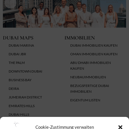
DUBAI MAPS
IMMOBILIEN
DUBAI MARINA
DUBAI IMMOBILIEN KAUFEN
DUBAI JBR
OMAN IMMOBILIEN KAUFEN
THE PALM
ABU DHABI IMMOBILIEN
KAUFEN
DOWNTOWN DUBAI
NEUBAUIMMOBILIEN
BUSINESS BAY
BEZUGSFERTIGE DUBAI
DEIRA
IMMOBILIEN
JUMEIRAH DISTRICT
EIGENTUM LISTEN
EMIRATES HILLS
DUBAI HILLS
DUBAI LAND
Cookie-Zustimmung verwalten