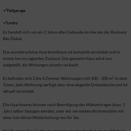
Tiefgarage
Looby
Es handelt sich um ein 2 Jahre altes Gebäude im Herzen der Business
Bay Dubai.
Das wunderschöne Apartmenthaus ist komplett vermietet und in
einem hervorragenden Zustand. Das gesamte Haus wird nun
aufgeteilt, die Wohungen einzeln verkauft.
Es befinden sich 2 bis 4 Zimmer Wohnungen mit 100 - 300 m² in dem
Tower, jede Wohnung verfügt über eine elegante Einbauküche und ist
aktuell vermietet.
Die Apartments können nach Beendigung des Mietvertrages (max. 1
Jahr) selber bezogen werden, oder wir vermieten die Immobilie mit
einer lukrativen Mieterhöhung neu für Sie.
Die Business Bay ist die am stärksten nachgefragte Lage zur Miete in