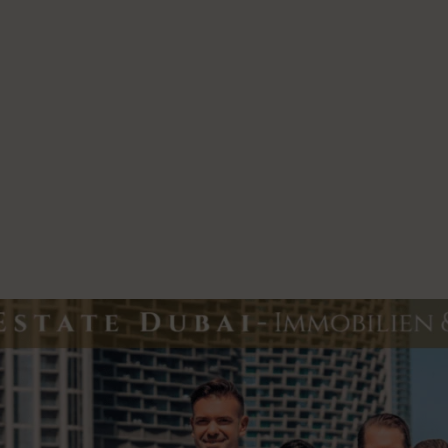
entwickelt ohne
weiterempfehlen!
chen Druck
Nochmals vielen Dank an
insam mit einem
dieser Stelle für die
erfekte Lösung.
juristische Beratung durch
 mich am meisten
Deborah von Canal.
druckt hat: Eileen
größten Wert darauf,
 jeden Morgen
benen Hauptes im
gel anschauen zu
en.
ntsprechend ehrlich
hre Arbeit: Wenn ein
tment für einen
nlich nicht sinnvoll
gut ist, dann rät sie
m auch ganz offen
irekt davon ab.
e Erste-Sahne-
ellung findet man in
er Branche extrem