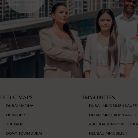
selte
​Wer 
bei d
Vord
nicht
Provis
goldr
für d
vertr
Zusa
DUBAI MAPS
IMMOBILIEN
DUBAI MARINA
DUBAI IMMOBILIEN KAUFE
DUBAI JBR
OMAN IMMOBILIEN KAUFE
THE PALM
ABU DHABI IMMOBILIEN K
DOWNTOWN DUBAI
NEUBAUIMMOBILIEN