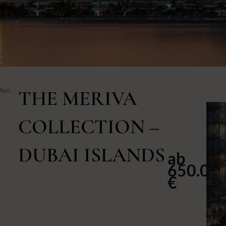
fen
THE MERIVA
COLLECTION –
DUBAI ISLANDS
ab
650.00
€