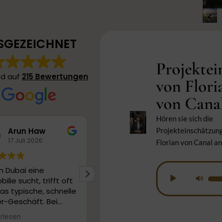
SGEZEICHNET
Projektei
nd auf
215 Bewertungen
von Flori
von Cana
Hören sie sich die
Projekteinschätzun
Arun Haw
pk 73
17 Juli 2026
16 Juli 2026
Florian von Canal an
n Dubai eine
Wir sind durch eine Online
Audio-
00:00
00:36
ilie sucht, trifft oft
Recherche auf Canaletto
Pfei
Player
as typische, schnelle
Sky gestoßen und fühlten
Hoc
r-Geschäft. Bei
uns sofort sehr gut
benu
n von Canaletto Sky
betreut und unterstützt
rlesen
Weiterlesen
um