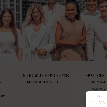
n.
eine Beratung sucht,
er der Mensch im
ergrund steht und
 die schnelle
ion, ist bei Eileen
ichtig. Vielen Dank
iese großartige,
auensvolle
mmenarbeit!
IMMOBILIE VERKAUFEN
SERVICES
N
IMMOBILIE VERKAUFEN
VISUM UND
N
FINANZIER
AUFEN
FIRMENGR
SERVICE FÜ