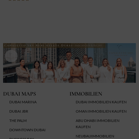
mit
5
von
5
DUBAI MAPS
IMMOBILIEN
DUBAI MARINA
DUBAI IMMOBILIEN KAUFEN
DUBAI JBR
OMAN IMMOBILIEN KAUFEN
THE PALM
ABU DHABI IMMOBILIEN
KAUFEN
DOWNTOWN DUBAI
NEUBAUIMMOBILIEN