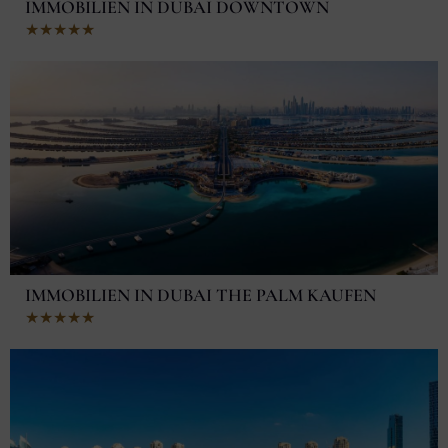
IMMOBILIEN IN DUBAI DOWNTOWN
Bewertet
★
★
★
★
★
mit
5
von
5
IMMOBILIEN IN DUBAI THE PALM KAUFEN
Bewertet
★
★
★
★
★
mit
5
von
5