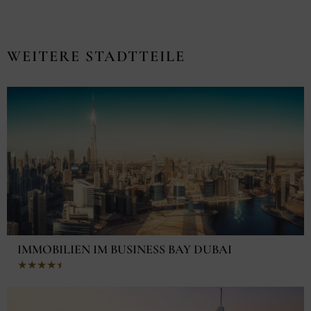
WEITERE STADTTEILE
IMMOBILIEN IM BUSINESS BAY DUBAI
Bewertet
★
★
★
★
★
mit
4.5
von