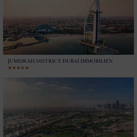
5
JUMEIRAH DISTRICT DUBAI IMMOBILIEN
Bewertet
★
★
★
★
★
mit
5
von
5