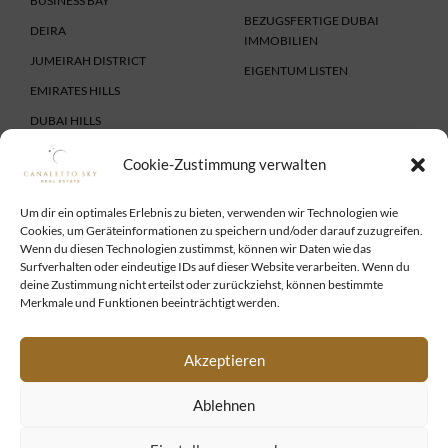
BUSINESS BAY
BEZUGSFERTIGE DUBAI
DEIRA
IMMOBILIEN
JUMEIRAH DISTRICT
EIGENTUM LISTEN
EMIRATES HILLS
DUBAI HILLS
DUBAI LAND
Cookie-Zustimmung verwalten
IMMOBILIE VERKAUFEN
SERVICES
IMMOBILIE VERKAUFEN
VISUM UND AUFENTHALT
Um dir ein optimales Erlebnis zu bieten, verwenden wir Technologien wie
Cookies, um Geräteinformationen zu speichern und/oder darauf zuzugreifen.
FINANZIERUNG
Wenn du diesen Technologien zustimmst, können wir Daten wie das
FIRMENGRÜNDUNG
Surfverhalten oder eindeutige IDs auf dieser Website verarbeiten. Wenn du
deine Zustimmung nicht erteilst oder zurückziehst, können bestimmte
SERVICE FÜR INVESTOREN
Merkmale und Funktionen beeinträchtigt werden.
RECHTSBERATUNG
UNTERNEHMEN
Akzeptieren
TEAM
Ablehnen
DUBAI VIDEOS
IMPRESSUM