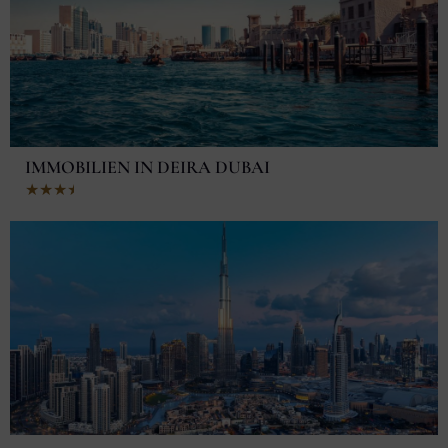
IMMOBILIEN IN DEIRA DUBAI
Bewertet
★
★
★
★
★
mit
3.5
von
5