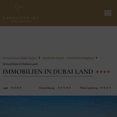
Zum
Inhalt
springen
Immobilienmakler Dubai
Stadtteile Dubai – Immobilienangebot
Immobilien in Dubai Land
IMMOBILIEN IN DUBAI LAND
B
★
★
★
★
★
m
4
Bewertet
Bewertet
B
★
★
★
★
★
★
★
★
★
★
★
★
★
★
★
Lage
Entwicklung
Preis/ Leistung
v
mit
mit
mi
5
4
5
4
von
von
v
5
5
5