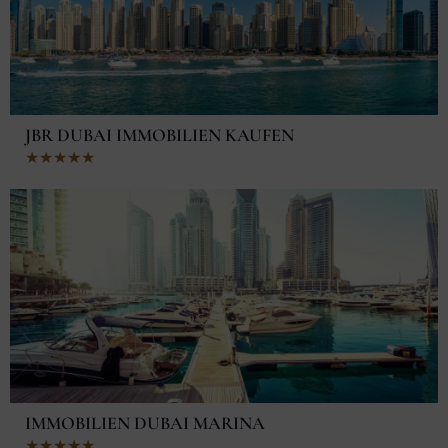
JBR DUBAI IMMOBILIEN KAUFEN
Bewertet
★
★
★
★
★
mit
5
von
5
IMMOBILIEN DUBAI MARINA
Bewertet
★
★
★
★
★