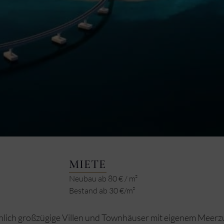
MIETE
Neubau ab 80 € / m²
Bestand ab 30 €/m²
hlich großzügige Villen und Townhäuser mit eigenem Meerz