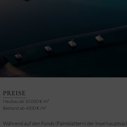
PREISE
Neubau ab 10.000 € /m²
Bestand ab 4500 € /m²
Während auf den Fonds (Palmblättern) der Insel hauptsäc