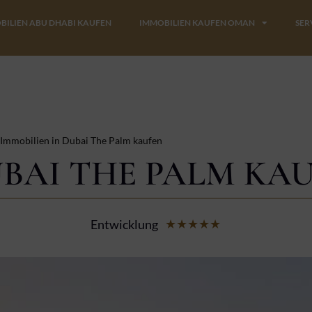
BILIEN ABU DHABI KAUFEN
IMMOBILIEN KAUFEN OMAN
SER
Immobilien in Dubai The Palm kaufen
UBAI THE PALM KA
Entwicklung
Bewertet
★
★
★
★
★
mit
5
von
5