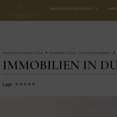
Zum
IMMOBILIEN DUBAI KAUFEN
IMMO
Inhalt
springen
Immobilienmakler Dubai
Stadtteile Dubai – Immobilienangebot
IMMOBILIEN IN D
Lage
Bewertet
★
★
★
★
★
mit
5
von
5