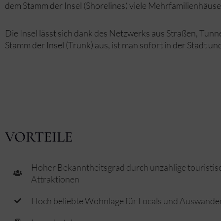
dem Stamm der Insel (Shorelines) viele Mehrfamilienhäus
Die Insel lässt sich dank des Netzwerks aus Straßen, Tu
Stamm der Insel (Trunk) aus, ist man sofort in der Stadt 
VORTEILE
Hoher Bekanntheitsgrad durch unzählige touristis
Attraktionen
Hoch beliebte Wohnlage für Locals und Auswande