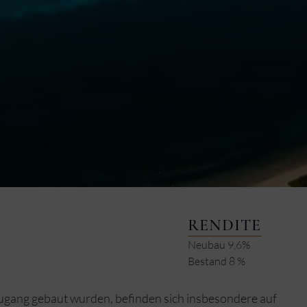
RENDITE
Neubau 9,6%
Bestand 8 %
ugang gebaut wurden, befinden sich insbesondere auf