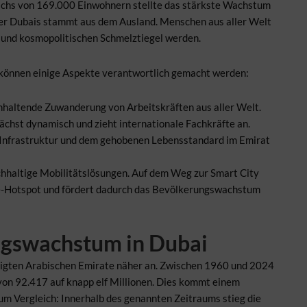
chs von 169.000 Einwohnern stellte das stärkste Wachstum
ner Dubais stammt aus dem Ausland. Menschen aus aller Welt
m und kosmopolitischen Schmelztiegel werden.
 können einige Aspekte verantwortlich gemacht werden:
anhaltende Zuwanderung von Arbeitskräften aus aller Welt.
wächst dynamisch und zieht internationale Fachkräfte an.
Infrastruktur und dem gehobenen Lebensstandard im Emirat
achhaltige Mobilitätslösungen. Auf dem Weg zur Smart City
ogie-Hotspot und fördert dadurch das Bevölkerungswachstum
ngswachstum in Dubai
nigten Arabischen Emirate näher an. Zwischen 1960 und 2024
 von 92.417 auf knapp elf Millionen. Dies kommt einem
um Vergleich: Innerhalb des genannten Zeitraums stieg die