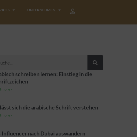
VICES
UNTERNEHMEN
he
bisch schreiben lernen: Einstieg in die
hriftzeichen
 more »
lässt sich die arabische Schrift verstehen
 more »
s Influencer nach Dubai auswandern