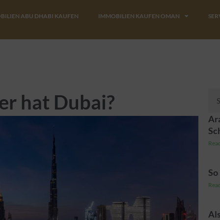
BILIEN ABU DHABI KAUFEN
IMMOBILIEN KAUFEN OMAN
SER
Suc
er hat Dubai?
Ara
Sc
Read
So 
Read
Al