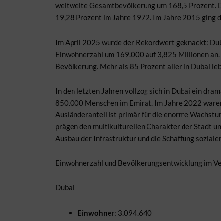
weltweite Gesamtbevölkerung um 168,5 Prozent. D
19,28 Prozent im Jahre 1972. Im Jahre 2015 ging d
Im April 2025 wurde der Rekordwert geknackt: Dubai
Einwohnerzahl um 169.000 auf 3,825 Millionen an. A
Bevölkerung. Mehr als 85 Prozent aller in Dubai l
In den letzten Jahren vollzog sich in Dubai ein d
850.000 Menschen im Emirat. Im Jahre 2022 waren 
Ausländeranteil ist primär für die enorme Wachst
prägen den multikulturellen Charakter der Stadt u
Ausbau der Infrastruktur und die Schaffung soziale
Einwohnerzahl und Bevölkerungsentwicklung im Ver
Dubai
Einwohner
: 3.094.640