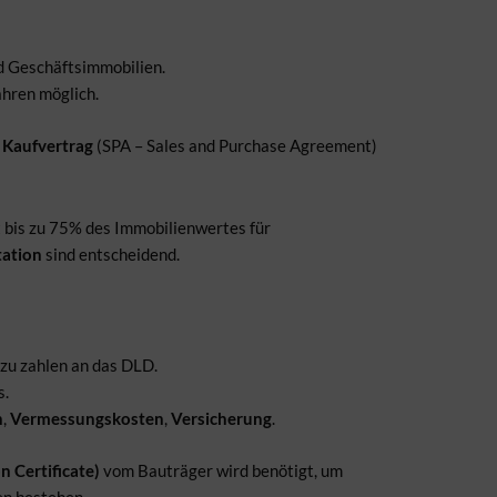
nd Geschäftsimmobilien.
ahren möglich.
n
Kaufvertrag
(SPA – Sales and Purchase Agreement)
 bis zu 75% des Immobilienwertes für
ation
sind entscheidend.
 zu zahlen an das DLD.
s.
n
,
Vermessungskosten
,
Versicherung
.
 Certificate)
vom Bauträger wird benötigt, um
en bestehen.