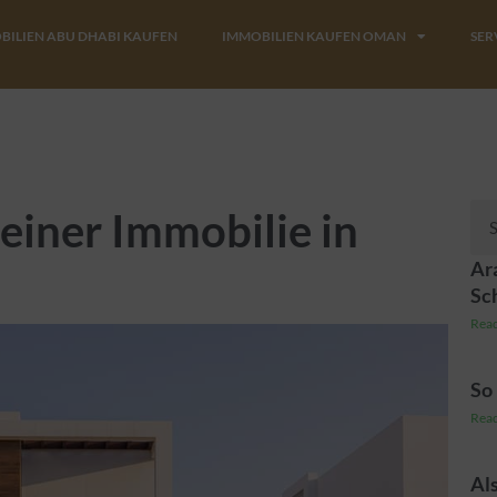
BILIEN ABU DHABI KAUFEN
IMMOBILIEN KAUFEN OMAN
SER
Suc
 einer Immobilie in
Ara
Sc
Read
So 
Read
Al