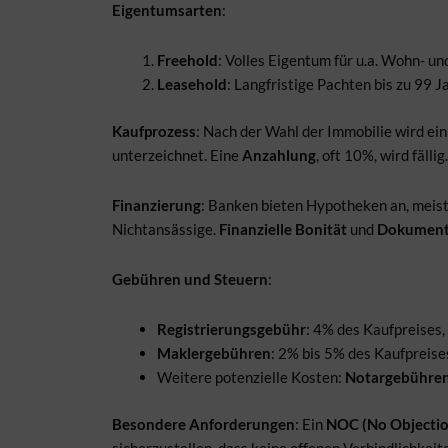
Eigentumsarten
:
Freehold
: Volles Eigentum für u.a. Wohn- u
Leasehold
: Langfristige Pachten bis zu 99 J
Kaufprozess
: Nach der Wahl der Immobilie wird ei
unterzeichnet. Eine
Anzahlung
, oft 10%, wird fällig.
Finanzierung
: Banken bieten Hypotheken an, meist
Nichtansässige.
Finanzielle Bonität
und
Dokument
Gebühren und Steuern
:
Registrierungsgebühr
: 4% des Kaufpreises,
Maklergebühren
: 2% bis 5% des Kaufpreise
Weitere potenzielle Kosten:
Notargebühre
Besondere Anforderungen
: Ein
NOC (No Objection
sicherzustellen, dass keine offenen Verbindlichkeit