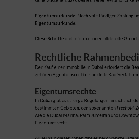
Eigentumsurkunde
: Nach vollständiger Zahlung u
Eigentumsurkunde
.
Diese Schritte und Informationen bilden die Grundl
Rechtliche Rahmenbed
Der Kauf einer Immobilie in Dubai erfordert die 
gehören Eigentumsrechte, spezielle Kaufverfahren
Eigentumsrechte
In Dubai gibt es strenge Regelungen hinsichtlich d
bestimmten Gebieten, den sogenannten
Freehold
-Z
wie die Dubai Marina, Palm Jumeirah und Downtown 
Eigentumsrecht.
Außerhalb dieser Zonen gibt es beschränkte Eigent