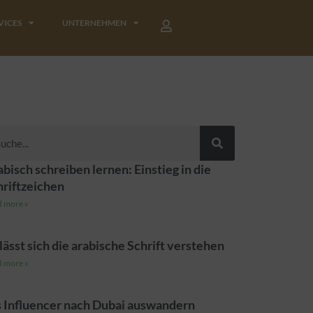
VICES
UNTERNEHMEN
he
bisch schreiben lernen: Einstieg in die
hriftzeichen
 more »
lässt sich die arabische Schrift verstehen
 more »
s Influencer nach Dubai auswandern